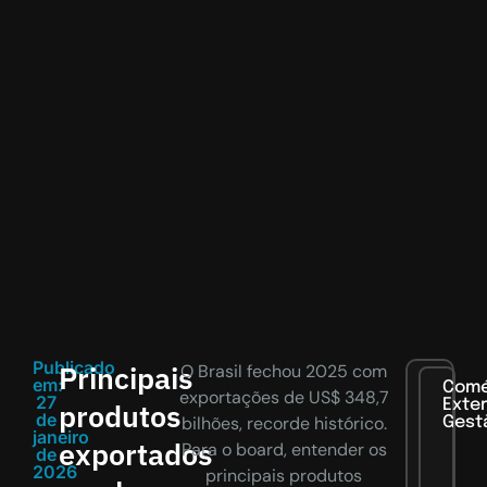
Publicado
Principais
O Brasil fechou 2025 com
em:
Comé
exportações de US$ 348,7
27
Exter
produtos
de
bilhões, recorde histórico.
Gest
janeiro
exportados
Para o board, entender os
de
2026
principais produtos