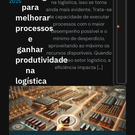
2025
na logística, isso se torna
para
ainda mais evidente. Trata-se
melhorar
da capacidade de executar
processos com o maior
processos
desempenho possível e o
e
mínimo de desperdício,
aproveitando ao máximo os
ganhar
recursos disponíveis. Quando
produtividade
aplicada ao setor logístico, a
eficiência impacta […]
na
logística