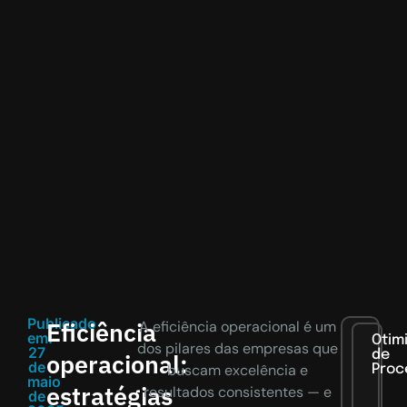
Publicado
Eficiência
A eficiência operacional é um
em:
Otim
dos pilares das empresas que
27
de
operacional:
de
buscam excelência e
Proc
maio
estratégias
resultados consistentes — e
de