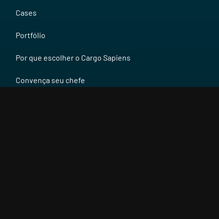
Cases
Portfólio
Por que escolher o Cargo Sapiens
Convença seu chefe
Blog
Trabalhe Conosco
Contato
TELEFONE
BRA: + 55 31 3058 0302
USA: + 1 786 971 2163
ARG: + 54 11 3988 9114