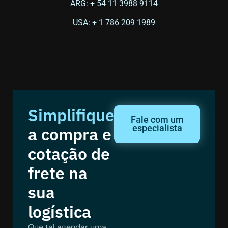
ARG: + 54 11 3988 9114
USA: + 1 786 209 1989
Simplifique
Fale com um
especialista
a compra e
cotação de
frete na
sua
logística
Que tal agendar uma