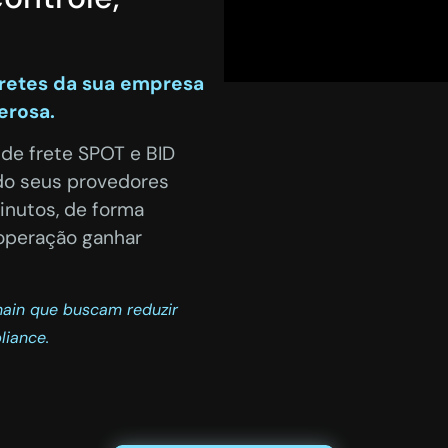
fretes da sua empresa
erosa.
 de frete SPOT e BID
do seus provedores
inutos, de forma
operação ganhar
chain que buscam reduzir
liance.