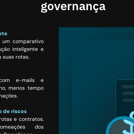
governança
ete
 um comparativo
ção inteligente e
a suas rotas.
com e-mails e
alho, menos tempo
mações.
o de riscos
otas e contratos.
nomeações dos