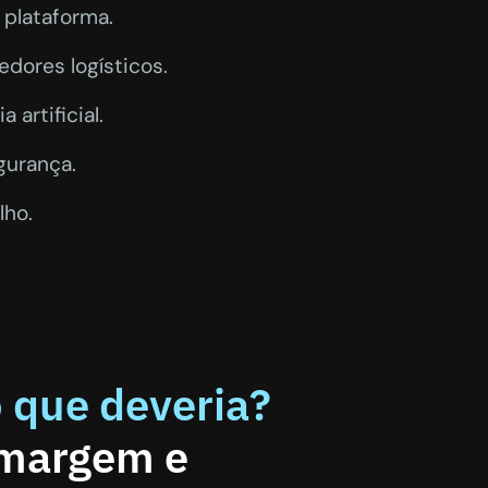
 plataforma.
dores logísticos.
artificial.
gurança.
lho.
o que deveria?
 margem e