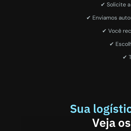
✔ Solicite 
✔ Enviamos autom
✔ Você rece
✔ Escolh
✔ T
Sua logísti
Veja o