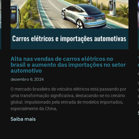
Alta nas vendas de carros elétricos no
brasil e aumento das importações no setor
automotivo
dezembro 6, 2024
O mercado brasileiro de veículos elétricos está passando por
uma transformação significativa, destacando-se no cenário
global. Impulsionado pela entrada de modelos importados,
especialmente da China,
Saiba mais