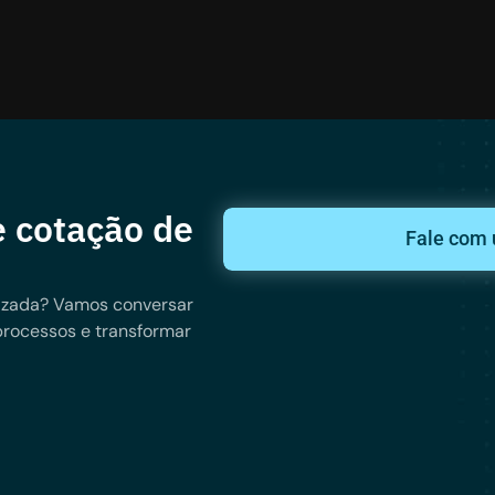
 cotação de
Fale com 
izada? Vamos conversar
processos e transformar