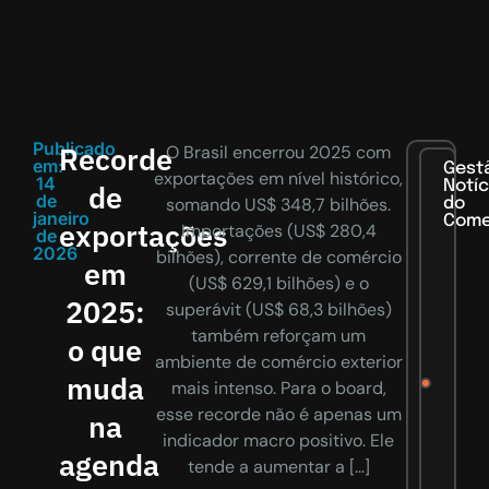
Publicado
Recorde
O Brasil encerrou 2025 com
em:
Gest
exportações em nível histórico,
14
Notíc
de
de
somando US$ 348,7 bilhões.
do
janeiro
Com
exportações
Importações (US$ 280,4
de
2026
bilhões), corrente de comércio
em
(US$ 629,1 bilhões) e o
2025:
superávit (US$ 68,3 bilhões)
também reforçam um
o que
ambiente de comércio exterior
muda
mais intenso. Para o board,
esse recorde não é apenas um
na
indicador macro positivo. Ele
agenda
tende a aumentar a […]