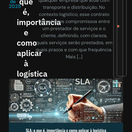
que
qualquer empresa que atua com
de
2025
transporte e distribuição. No
é,
contexto logístico, esse contrato
importância
formaliza os compromissos entre
um prestador de serviços e o
e
cliente, definindo, com clareza,
como
quais serviços serão prestados, em
quais prazos e com que frequência.
aplicar
Mais […]
à
logística