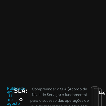
Publicado
SLA:
Compreender o SLA (Acordo de
em:
Log
Nível de Serviço) é fundamental
11
o
de
para o sucesso das operações de
agosto