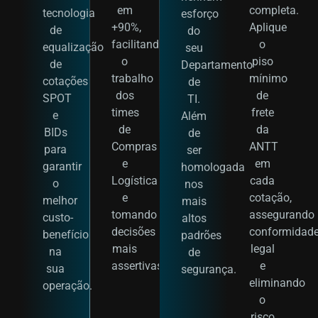
em
completa.
tecnologia
esforço
+90%,
Aplique
de
do
facilitando
o
equalização
seu
o
piso
de
Departamento
trabalho
mínimo
cotações
de
dos
de
SPOT
TI.
times
frete
e
Além
de
da
BIDs
de
Compras
ANTT
para
ser
e
em
garantir
homologada
Logística
cada
o
nos
e
cotação,
melhor
mais
tomando
assegurando
custo-
altos
decisões
conformidad
benefício
padrões
mais
legal
na
de
assertivas.
e
sua
segurança.
eliminando
operação.
o
risco