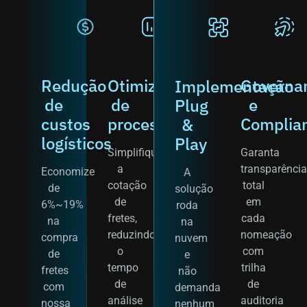
Redução
Otimização
Governa
Implementação
de
de
e
Plug
custos
processos
Complia
&
logísticos
Play
Simplifique
Garanta
a
transparênci
Economize
A
cotação
total
de
solução
de
em
6%~19%
roda
fretes,
cada
na
na
reduzindo
nomeação
compra
nuvem
o
com
de
e
tempo
trilha
fretes
não
de
de
com
demanda
análise
auditoria
nossa
nenhum