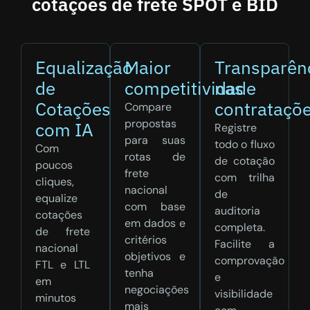
cotações de frete SPOT e BID
Equalização
Maior
Transparên
de
competitividade
nas
Cotações
contrataçõ
Compare
propostas
com IA
Registre
para suas
todo o fluxo
Com
rotas de
de cotação
poucos
frete
com trilha
cliques,
nacional
de
equalize
com base
auditoria
cotações
em dados e
completa.
de frete
critérios
Facilite a
nacional
objetivos e
comprovação
FTL e LTL
tenha
e
em
negociações
visibilidade
minutos
mais