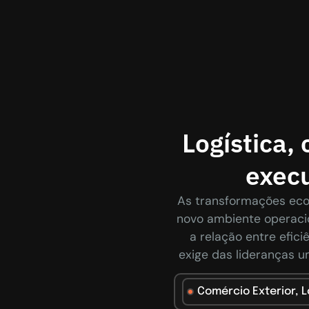
Logística,
execu
As transformações eco
novo ambiente operaci
a relação entre efici
exige das lideranças u
Comércio Exterior
,
L