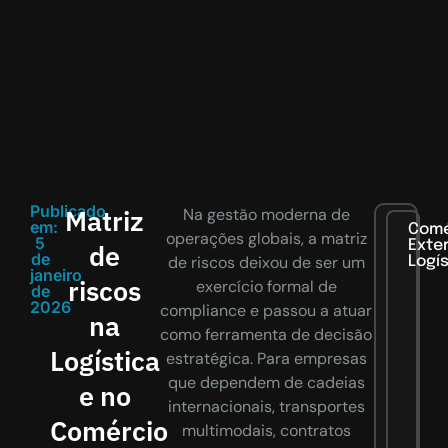
Publicado
Matriz
Na gestão moderna de
em:
Comé
operações globais, a matriz
5
Exter
de
de
de riscos deixou de ser um
Logí
janeiro
riscos
exercício formal de
de
2026
compliance e passou a atuar
na
como ferramenta de decisão
Logística
estratégica. Para empresas
que dependem de cadeias
e no
internacionais, transportes
Comércio
multimodais, contratos