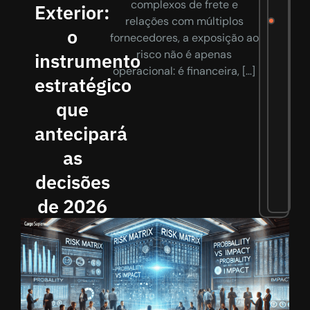
complexos de frete e
Exterior:
relações com múltiplos
o
fornecedores, a exposição ao
risco não é apenas
instrumento
operacional: é financeira, […]
estratégico
que
antecipará
as
decisões
de 2026