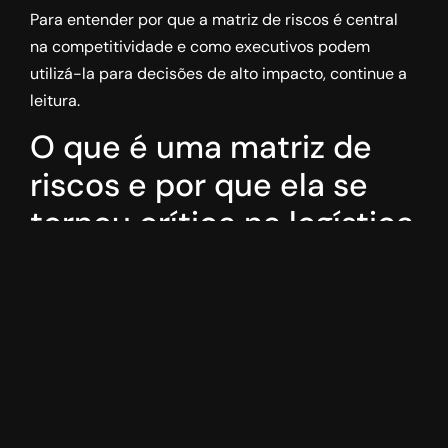
Para entender por que a matriz de riscos é central
na competitividade e como executivos podem
utilizá-la para decisões de alto impacto, continue a
leitura.
O que é uma matriz de
riscos e por que ela se
tornou crítica na logística
internacional
A
matriz de riscos
é uma ferramenta que classifica
eventos potenciais segundo probabilidade e
impacto, permitindo priorizar ações e mensurar
efeitos sobre fluxo de caixa,
P&L
,
nível de serviço
e
conformidade regulatória. Embora seja amplamente
utilizada em gestão de projetos, sua aplicação na