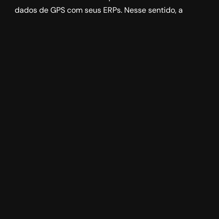
dados de GPS com seus ERPs. Nesse sentido, a
comunicação entre departamentos fica
comprometida. Às vezes, motoristas recebem
informações desatualizadas sobre entregas. Desde
já, integrar tecnologias pode minimizar esses erros.
Por último, revisões regulares das rotas ajudam a
identificar gargalos.
Gestão de estoques
desalinhada
A gestão de estoques é outro desafio recorrente no
setor logístico. Estoques excessivos ou insuficientes
geram problemas financeiros e operacionais.
Primeiramente, manter produtos em excesso eleva
custos com armazenamento. Enquanto isso,