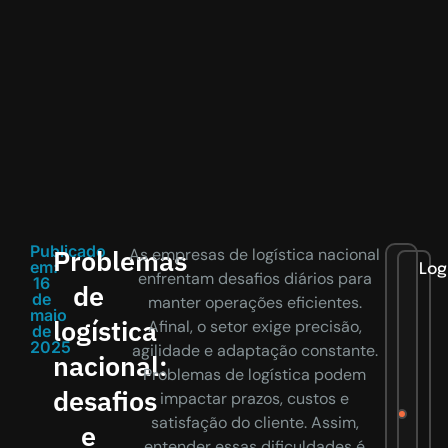
Publicado
Problemas
As empresas de logística nacional
em:
Log
enfrentam desafios diários para
16
de
de
manter operações eficientes.
maio
logística
Afinal, o setor exige precisão,
de
2025
agilidade e adaptação constante.
nacional:
Problemas de logística podem
desafios
impactar prazos, custos e
satisfação do cliente. Assim,
e
entender essas dificuldades é