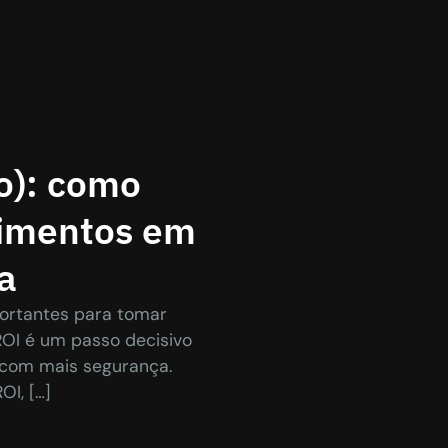
o): como
timentos em
ca
ortantes para tomar
ROI é um passo decisivo
a com mais segurança.
OI, […]