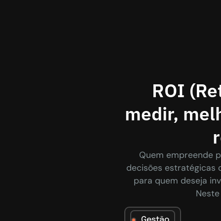
ROI (Re
medir, mel
r
Quem empreende pre
decisões estratégicas 
para quem deseja inv
Neste 
Gestão