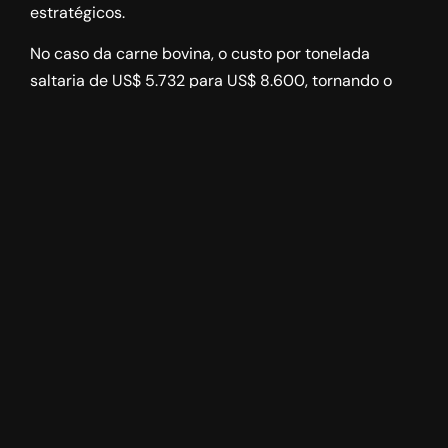
estratégicos.
No caso da carne bovina, o custo por tonelada
saltaria de US$ 5.732 para US$ 8.600, tornando o
produto brasileiro praticamente inviável nos EUA.
Com isso, empresas já se mobilizam para
redirecionar exportações para países da Ásia e do
Oriente Médio, mas essa mudança traz seus
próprios desafios: mais complexidade
logística
,
aumento do
lead time
e novas exigências
regulatórias.
Além disso, há o risco de excedente interno no
Brasil, o que pode derrubar os preços locais e
pressionar ainda mais a cadeia produtiva. Tudo isso
em um ambiente já sensível, com câmbio instável e
custos logísticos
em alta. Nesse cenário, cada
centavo economizado importa. E a logística vira um