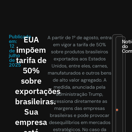
Publicado
EUA
A partir de 1º de agosto, entra
em:
Notí
em vigor a tarifa de 50%
12
do
impõem
de
sobre produtos brasileiros
Com
julho
tarifa de
exportados aos Estados
de
2025
Unidos, entre eles, carnes,
50%
manufaturados e outros bens
sobre
de alto valor agregado. A
medida, anunciada pela
exportações
administração Trump,
brasileiras.
pressiona diretamente as
margens das empresas
Sua
brasileiras e pode provocar
empresa
desequilíbrios em mercados
estratégicos. No caso da