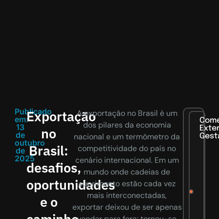
Publicado
Exportação
A exportação no Brasil é um
em:
Comé
dos pilares da economia
13
Exter
no
de
nacional e um termômetro da
Gest
outubro
Brasil:
competitividade do país no
de
2025
cenário internacional. Em um
desafios,
mundo onde cadeias de
oportunidades
suprimento estão cada vez
mais interconectadas,
e o
exportar deixou de ser apenas
caminho
vender para fora: tornou-se