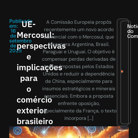
Publicado
UE-
A Comissão Europeia propôs
em:
Notí
recentemente um novo acordo
16
do
Mercosul:
de
comercial com o Mercosul, que
Com
setembro
perspectivas
incorpora Argentina, Brasil,
de
2025
Paraguai e Uruguai. O objetivo é
e
compensar perdas derivadas de
implicações
tarifas impostas pelos Estados
Unidos e reduzir a dependência
para
da China, especialmente para
o
insumos estratégicos e minerais
essenciais. Embora a proposta
comércio
enfrente oposição,
exterior
especialmente da França, o texto
incorpora […]
brasileiro