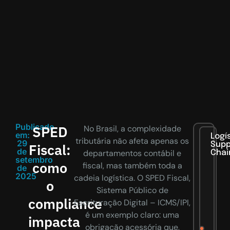
Publicado
SPED
No Brasil, a complexidade
em:
Logí
tributária não afeta apenas os
29
Supp
Fiscal:
de
departamentos contábil e
Chai
setembro
como
fiscal, mas também toda a
de
2025
cadeia logística. O SPED Fiscal,
o
Sistema Público de
compliance
Escrituração Digital – ICMS/IPI,
é um exemplo claro: uma
impacta
obrigação acessória que,