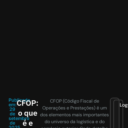
Publicado
CFOP:
CFOP (Código Fiscal de
em:
Log
Operações e Prestações) é um
29
o que
de
dos elementos mais importantes
setembro
é e
do universo da logística e do
de
2025