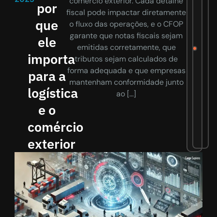
comércio exterior. Cada detalhe
por
fiscal pode impactar diretamente
que
o fluxo das operações, e o CFOP
garante que notas fiscais sejam
ele
emitidas corretamente, que
importa
tributos sejam calculados de
forma adequada e que empresas
para a
mantenham conformidade junto
logística
ao […]
e o
comércio
exterior