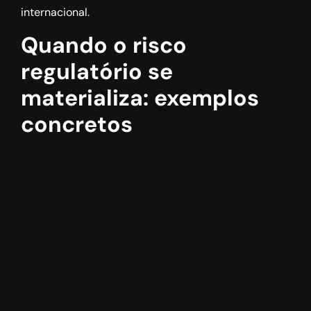
internacional.
Quando o risco
regulatório se
materializa: exemplos
concretos
Risco regulatório
não é teórico. Ele se manifesta
em eventos como:
imposição repentina de tarifas adicionais;
reclassificação fiscal de produtos;
sanções comerciais entre países;
mudanças em exigências ambientais para
importação.
Um exemplo relevante ocorreu com a intensificação