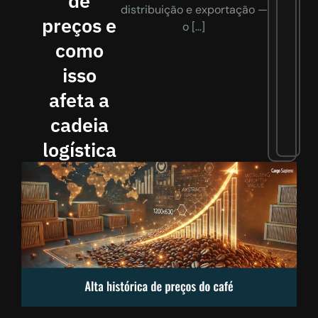
de
distribuição e exportação —
preços e
o […]
como
isso
afeta a
cadeia
logística