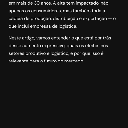
em mais de 30 anos. A alta tem impactado, não
apenas os consumidores, mas também toda a
cadeia de produção, distribuição e exportação — o
que inclui empresas de logística.
Neste artigo, vamos entender o que está por trás
desse aumento expressivo, quais os efeitos nos
setores produtivo e logístico, e por que isso é
relevante para o futuro do mercado.
O que causou a
disparada no preço do
café
O principal fator que levou à alta do café foi o
impacto das condições climáticas severas. Eventos
como seca prolongada e ondas de calor,