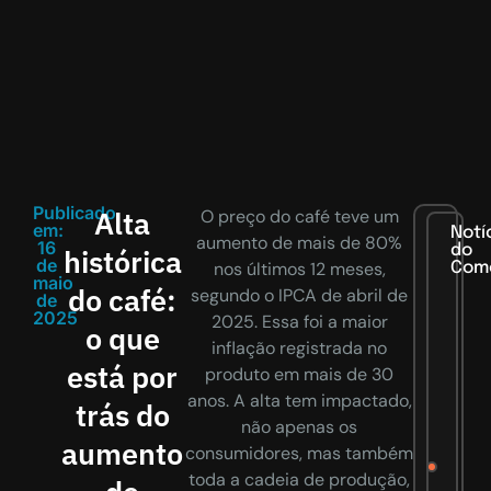
Publicado
Alta
O preço do café teve um
em:
Notí
aumento de mais de 80%
16
do
histórica
de
nos últimos 12 meses,
Com
maio
do café:
segundo o IPCA de abril de
de
2025
2025. Essa foi a maior
o que
inflação registrada no
está por
produto em mais de 30
anos. A alta tem impactado,
trás do
não apenas os
aumento
consumidores, mas também
toda a cadeia de produção,