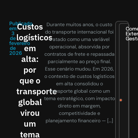
Publicado
Custos
Durante muitos anos, o custo
em:
Comé
do transporte internacional foi
3
Exter
logísticos
de
tratado como uma variável
Gest
fevereiro
em
operacional, absorvida por
de
2026
contratos de frete e repassada
alta:
parcialmente ao preço final.
por
Esse cenário mudou. Em 2026,
o contexto de custos logísticos
que o
em alta consolidou o
transporte
transporte global como um
tema estratégico, com impacto
global
direto em margem,
virou
competitividade e
planejamento financeiro — […]
um
tema