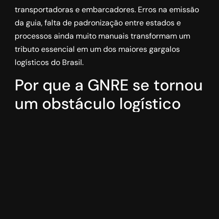
transportadoras e embarcadores. Erros na emissão
da guia, falta de padronização entre estados e
processos ainda muito manuais transformam um
tributo essencial em um dos maiores gargalos
logísticos do Brasil.
Por que a GNRE se tornou
um obstáculo logístico
A GNRE foi criada para viabilizar o recolhimento do
ICMS em operações interestaduais, mas a falta de
uniformidade nas exigências de cada estado torna o
processo complexo. Transportadoras precisam
adaptar guias para diferentes destinos, e quando há
inconsistências, o veículo pode ser retido em postos
fiscais. Esse cenário gera custos adicionais, quebra