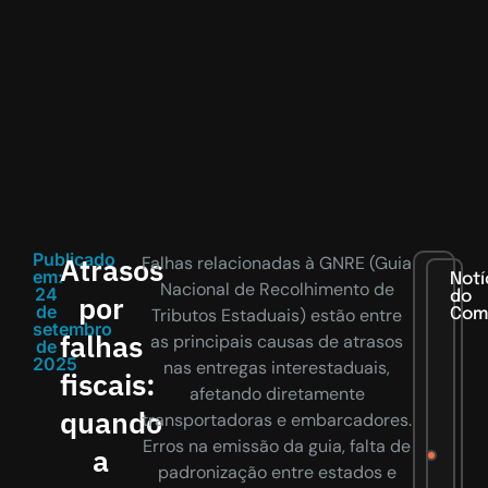
Publicado
Atrasos
Falhas relacionadas à GNRE (Guia
em:
Notí
Nacional de Recolhimento de
24
do
por
de
Tributos Estaduais) estão entre
Com
setembro
falhas
as principais causas de atrasos
de
2025
nas entregas interestaduais,
fiscais:
afetando diretamente
quando
transportadoras e embarcadores.
Erros na emissão da guia, falta de
a
padronização entre estados e