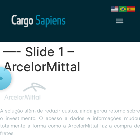
—- Slide 1 –
ArcelorMittal
A solução além de reduzir custos, ainda gerou retorno sobre
o investimento. O acesso a dados e informações mudou
totalmente a forma como a ArcelorMittal faz a compra de
fretes.