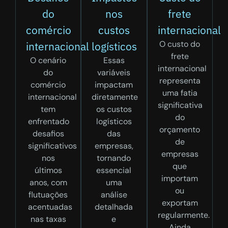
do
nos
frete
comércio
custos
internacional
O custo do
internacional
logísticos
frete
O cenário
Essas
internacional
do
variáveis
representa
comércio
impactam
uma fatia
internacional
diretamente
significativa
tem
os custos
do
enfrentado
logísticos
orçamento
desafios
das
de
significativos
empresas,
empresas
nos
tornando
que
últimos
essencial
importam
anos, com
uma
ou
flutuações
análise
exportam
acentuadas
detalhada
regularmente.
nas taxas
e
Ainda