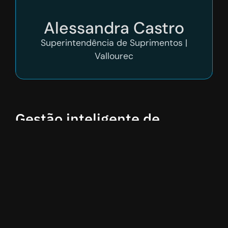
Alessandra Castro
Superintendência de Suprimentos |
Vallourec
Gestão inteligente de
fornecedores de frete
A
Cargo Sapiens
trouxe à Vallourec uma
abordagem simples e inteligente para a
contratação de fretes internacionais. A
automação de processos eliminou gargalos
operacionais e liberou a equipe para se
concentrar em decisões estratégicas.