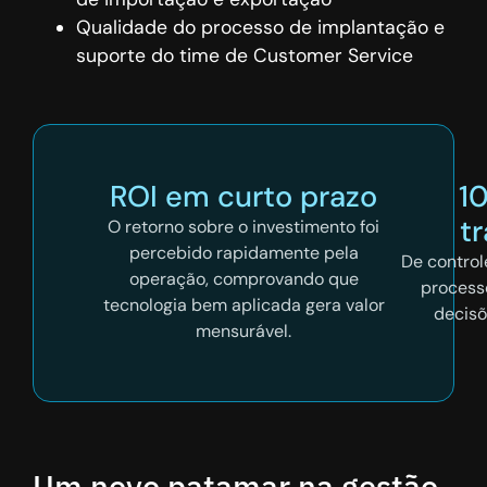
Qualidade do processo de implantação e
suporte do time de Customer Service
ROI em curto prazo
1
t
O retorno sobre o investimento foi
percebido rapidamente pela
De control
operação, comprovando que
process
tecnologia bem aplicada gera valor
decis
mensurável.
Um novo patamar na gestão