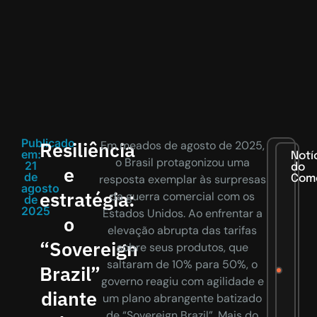
Publicado
Resiliência
Em meados de agosto de 2025,
em:
Notí
o Brasil protagonizou uma
21
do
e
de
resposta exemplar às surpresas
Com
agosto
estratégia:
da guerra comercial com os
de
2025
Estados Unidos. Ao enfrentar a
o
elevação abrupta das tarifas
“Sovereign
sobre seus produtos, que
saltaram de 10% para 50%, o
Brazil”
governo reagiu com agilidade e
diante
um plano abrangente batizado
de “Sovereign Brazil”. Mais do