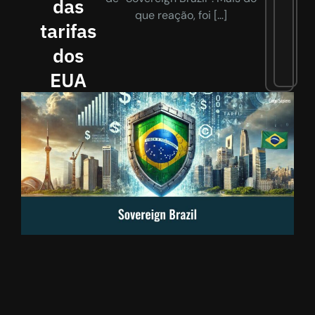
das
que reação, foi […]
tarifas
dos
EUA