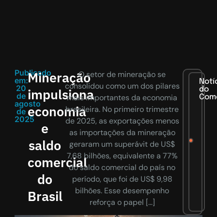
Publicado
Mineração
O setor de mineração se
em:
Notí
consolidou como um dos pilares
20
do
impulsiona
de
mais importantes da economia
Com
agosto
economia
brasileira. No primeiro trimestre
de
2025
de 2025, as exportações menos
e
as importações da mineração
saldo
geraram um superávit de US$
7,68 bilhões, equivalente a 77%
comercial
do saldo comercial do país no
do
período, que foi de US$ 9,98
bilhões. Esse desempenho
Brasil
reforça o papel […]