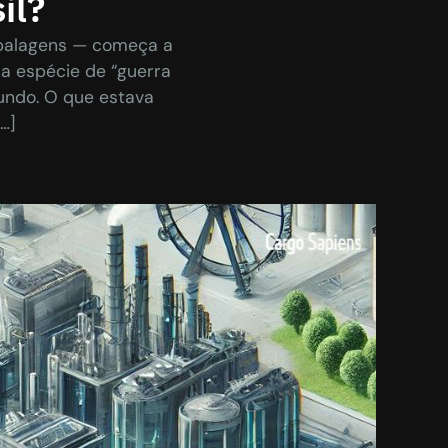
il?
mbalagens — começa a
ma espécie de “guerra
undo. O que estava
…]