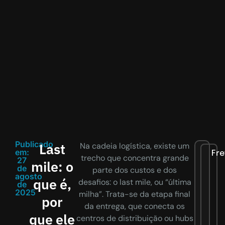
Publicado
Last
Na cadeia logística, existe um
em:
Fre
trecho que concentra grande
27
mile: o
de
parte dos custos e dos
agosto
que é,
desafios: o last mile, ou “última
de
2025
milha”. Trata-se da etapa final
por
da entrega, que conecta os
que ele
centros de distribuição ou hubs