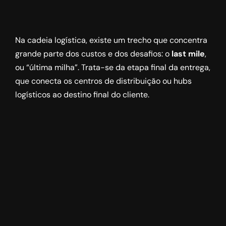
Na cadeia logística, existe um trecho que concentra
grande parte dos custos e dos desafios: o
last mile
,
ou “última milha”. Trata-se da etapa final da entrega,
que conecta os centros de distribuição ou hubs
logísticos ao destino final do cliente.
Embora seja apenas uma fração da jornada logística,
o last mile pode representar até 50% do custo total
de transporte. Isso acontece porque envolve maior
fragmentação de entregas, múltiplos destinos,
restrições urbanas, além da pressão por prazos
cada vez menores.
Neste artigo, você vai entender o que é
last mile
, por
que ele é tão caro e desafiador, quais os principais