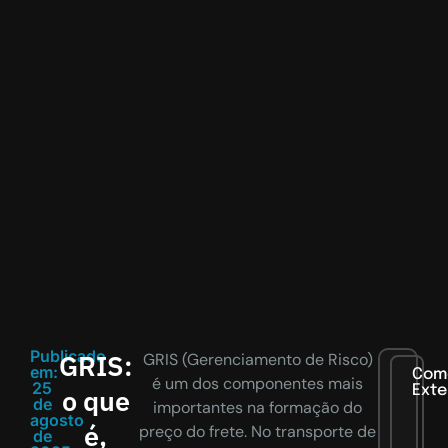
Publicado
GRIS:
GRIS (Gerenciamento de Risco)
em:
Com
é um dos componentes mais
25
Exte
o que
de
importantes na formação do
agosto
é,
preço do frete. No transporte de
de