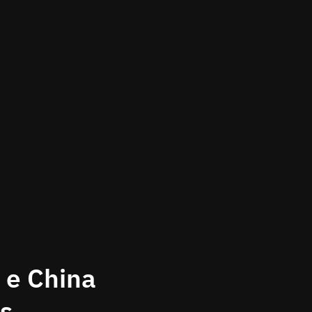
 e China
s