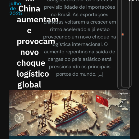
julho
China
previsibilidade de importações
de
2025
no Brasil. As exportações
aumentam
chinesas voltaram a crescer em
e
ritmo acelerado e já estão
provocando um novo choque na
provocam
logística internacional. O
novo
aumento repentino na saída de
cargas do país asiático está
choque
pressionando os principais
logístico
portos do mundo, […]
global